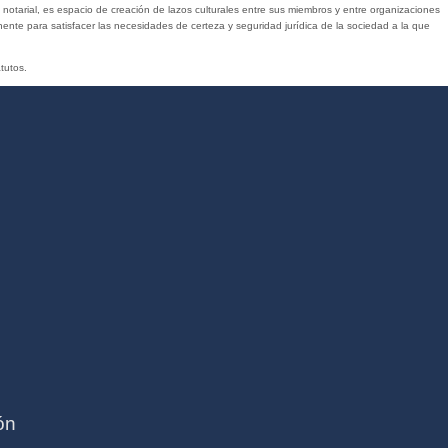
 notarial, es espacio de creación de lazos culturales entre sus miembros y entre organizaciones
ente para satisfacer las necesidades de certeza y seguridad jurídica de la sociedad a la que
tutos.
ón