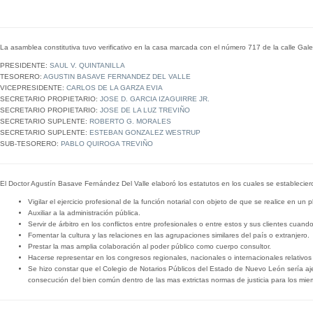
Coleg
La asamblea constitutiva tuvo verificativo en la casa marcada con el número 717 de la calle Gal
PRESIDENTE:
SAUL V. QUINTANILLA
TESORERO:
AGUSTIN BASAVE FERNANDEZ DEL VALLE
VICEPRESIDENTE:
CARLOS DE LA GARZA EVIA
SECRETARIO PROPIETARIO:
JOSE D. GARCIA IZAGUIRRE JR.
SECRETARIO PROPIETARIO:
JOSE DE LA LUZ TREVIÑO
SECRETARIO SUPLENTE:
ROBERTO G. MORALES
SECRETARIO SUPLENTE:
ESTEBAN GONZALEZ WESTRUP
SUB-TESORERO:
PABLO QUIROGA TREVIÑO
El Doctor Agustín Basave Fernández Del Valle elaboró los estatutos en los cuales se estableciero
Vigilar el ejercicio profesional de la función notarial con objeto de que se realice en un p
Auxiliar a la administración pública.
Servir de árbitro en los conflictos entre profesionales o entre estos y sus clientes cuan
Fomentar la cultura y las relaciones en las agrupaciones similares del país o extranjero.
Prestar la mas amplia colaboración al poder público como cuerpo consultor.
Hacerse representar en los congresos regionales, nacionales o internacionales relativos al
Se hizo constar que el Colegio de Notarios Públicos del Estado de Nuevo León sería ajen
consecución del bien común dentro de las mas extrictas normas de justicia para los mie