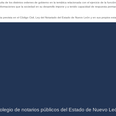
ta de los distintos ordenes de gobierno en la temática relacionada con el ejercicio de la función
ransformaciones que la sociedad en su desarrollo impone y a tenido capacidad de respuesta perman
esta prevista en el Código Civil, Ley del Notariado del Estado de Nuevo León y en sus propios esta
olegio de notarios públicos del Estado de Nuevo Le