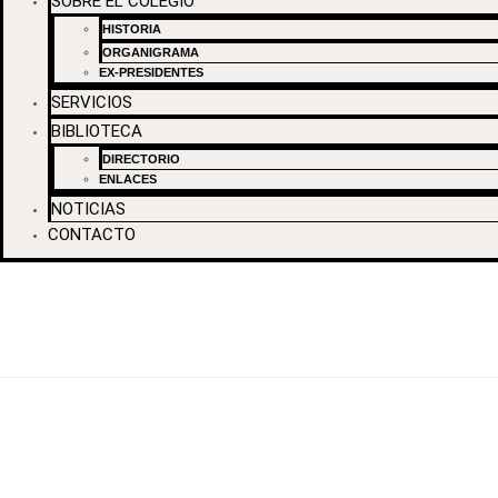
SOBRE EL COLEGIO
HISTORIA
ORGANIGRAMA
EX-PRESIDENTES
SERVICIOS
BIBLIOTECA
DIRECTORIO
ENLACES
NOTICIAS
CONTACTO
HISTORIA
Nuestra Historia
»El Día 19 De