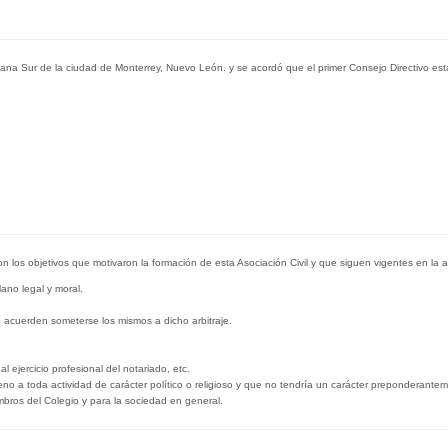
io De Notarios Públicos Del Estado De Nuevo
eana Sur de la ciudad de Monterrey, Nuevo León. y se acordó que el primer Consejo Directivo est
n los objetivos que motivaron la formación de esta Asociación Civil y que siguen vigentes en la a
lano legal y moral.
do acuerden someterse los mismos a dicho arbitraje.
 ejercicio profesional del notariado, etc.
o a toda actividad de carácter político o religioso y que no tendría un carácter preponderanteme
mbros del Colegio y para la sociedad en general.