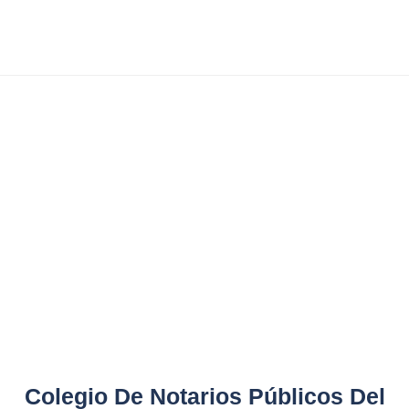
INICIO
COLEGIO DE NOTARIOS PÚBLICOS
DEL ESTADO DE NUEVO LEÓN,
A.C.
Colegio De Notarios Públicos Del