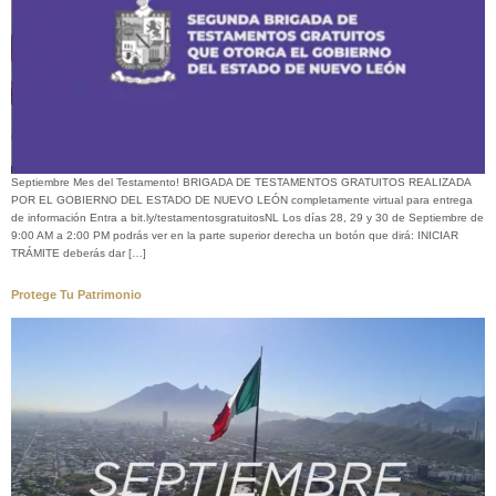
Septiembre Mes del Testamento! BRIGADA DE TESTAMENTOS GRATUITOS REALIZADA
POR EL GOBIERNO DEL ESTADO DE NUEVO LEÓN completamente virtual para entrega
de información Entra a bit.ly/testamentosgratuitosNL Los días 28, 29 y 30 de Septiembre de
9:00 AM a 2:00 PM podrás ver en la parte superior derecha un botón que dirá: INICIAR
TRÁMITE deberás dar […]
Protege Tu Patrimonio