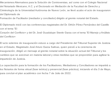
Mecanismos Alternativos para la Solución de Controversias, así como con el Colegio Nacional
del Notariado Mexicano, A.C. y el Doctorado en Mediación de la Facultad de Derecho y
Criminología de la Universidad Autónoma de Nuevo León, se llevó acabo el acto de inauguraron
del Diplomado de
Formación de Facilitador (mediador y conciliador) dirigido al gremio notarial del Estado.
El Diplomado inició con las conferencias magistrales del Dr. Othón Pérez Fernández del Castillo
con el tema “El
Corazón del Conflicto» y del Dr. José Guadalupe Steele Garza con el tema “El Manejo y Análisis
del Conflicto»
El acto solemne de inauguración estuvo a cargo del Presidente del Tribunal Superior de Justicia
en el Estado, Magistrado José Arturo Garza Salinas, quien previó a la ceremonia de
inauguración, dirigió un mensaje al gremio notarial sobre la situación actual del Tribunal y los
cambios que se avecinan en materia laboral y otras medidas que se propondrán para agilizar la
impartición de Justicia.
La capacitación para la formación de los Facilitadores, Mediadores y Conciliadores se impartirá a
los Notarios de forma virtual (fase teórica) y presencial (fase práctica), iniciando el día 3 de Mayo,
para concluir el plan académico con fecha 7 de Julio de 2022.