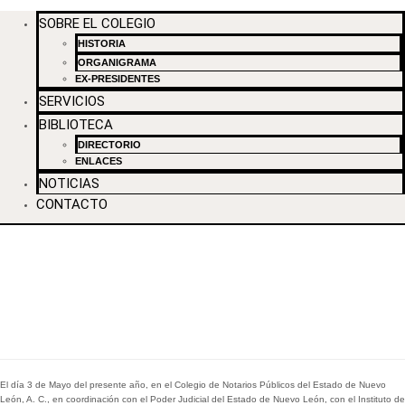
SOBRE EL COLEGIO
HISTORIA
ORGANIGRAMA
EX-PRESIDENTES
SERVICIOS
BIBLIOTECA
DIRECTORIO
ENLACES
NOTICIAS
CONTACTO
DIPLOMADO DE FORMACIÓN DE
FACILITADOR (MEDIADOR Y
CONCILIADOR)
El día 3 de Mayo del presente año, en el Colegio de Notarios Públicos del Estado de Nuevo
León, A. C., en coordinación con el Poder Judicial del Estado de Nuevo León, con el Instituto de