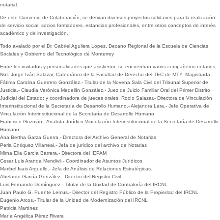
notarial.
De este Convenio de Colaboración, se derivan diversos proyectos solidarios para la realización
de servicio social, socios formadores, estancias profesionales, entre otros conceptos de interés
académico y de investigación.
Todo avalado por el Dr. Gabriel Aguilera Lopez, Decano Regional de la Escuela de Ciencias
Sociales y Gobierno del Tecnológico dé Monterrey
Entre los invitados y personalidades que asistieron, se encuentran varios compañeros notarios,
Not. Jorge Iván Salazar, Catedrático de la Facultad de Derecho del TEC de MTY, Magistrada
Fátima Carolina Guerrero González.- Titular de la Novena Sala Civil del Tribunal Superior de
Justicia.- Claudia Verónica Medellín González.- Juez de Juicio Familiar Oral del Primer Distrito
Judicial del Estado; y coordinadora de jueces orales. Rocío Salazar.- Directora de Vinculación
Interinstitucional de la Secretaría de Desarrollo Humano.- Alejandra Lara.- Jefe Operativa de
Vinculación Interinstitucional de la Secretaría de Desarrollo Humano
Francisco Guzmán.- Analista Jurídico Vinculación Interinstitucional de la Secretaría de Desarrollo
Humano
Ana Bertha Garza Guerra.- Directora del Archivo General de Notarias
Perla Enriquez Villarreal.- Jefa de jurídico del archivo de Notarias
Mirna Elia García Barrera.- Directora del IEPAM
Cesar Luis Aranda Mendivil.- Coordinador de Asuntos Jurídicos
Maribel Isais Arguello.- Jefa de Análisis de Relaciones Estratégicas.
Abelardo García González.- Director del Registro Civil
Luis Fernando Domínguez.- Titular de la Unidad de Contraloría del IRCNL
Juan Paulo G. Puente Lemus.- Director del Registro Público de la Propiedad del IRCNL
Eugenio Arcos.- Titular de la Unidad de Modernización del IRCNL
Patricia Martínez
María Angélica Pérez Rivera