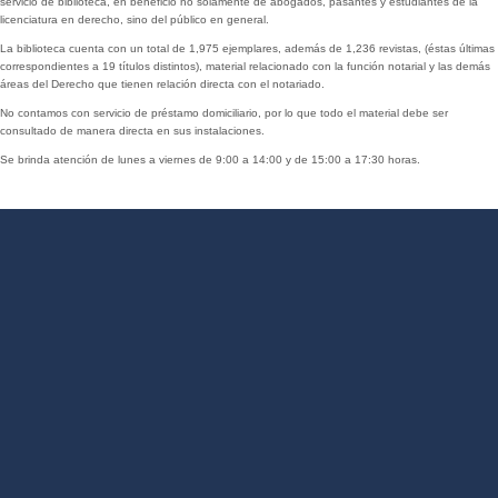
servicio de biblioteca, en beneficio no solamente de abogados, pasantes y estudiantes de la
licenciatura en derecho, sino del público en general.
La biblioteca cuenta con un total de 1,975 ejemplares, además de 1,236 revistas, (éstas últimas
correspondientes a 19 títulos distintos), material relacionado con la función notarial y las demás
áreas del Derecho que tienen relación directa con el notariado.
No contamos con servicio de préstamo domiciliario, por lo que todo el material debe ser
consultado de manera directa en sus instalaciones.
Se brinda atención de lunes a viernes de 9:00 a 14:00 y de 15:00 a 17:30 horas.