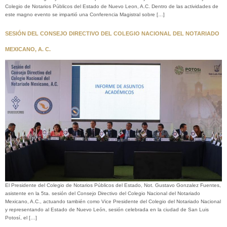
Colegio de Notarios Públicos del Estado de Nuevo Leon, A.C. Dentro de las actividades de
este magno evento se impartió una Conferencia Magistral sobre […]
SESIÓN DEL CONSEJO DIRECTIVO DEL COLEGIO NACIONAL DEL NOTARIADO
MEXICANO, A. C.
El Presidente del Colegio de Notarios Públicos del Estado, Not. Gustavo Gonzalez Fuentes,
asistente en la 5ta. sesión del Consejo Directivo del Colegio Nacional del Notariado
Mexicano, A.C., actuando también como Vice Presidente del Colegio del Notariado Nacional
y representando al Estado de Nuevo León, sesión celebrada en la ciudad de San Luis
Potosí, el […]