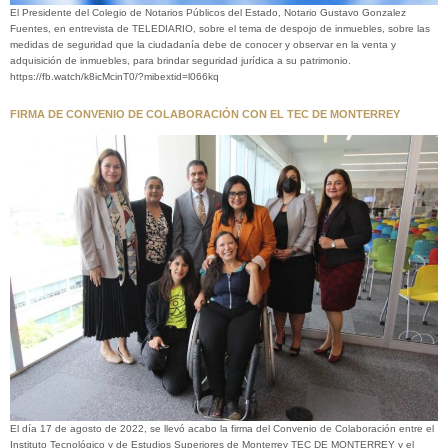
El Presidente del Colegio de Notarios Públicos del Estado, Notario Gustavo Gonzalez
Fuentes, en entrevista de TELEDIARIO, sobre el tema de despojo de inmuebles, sobre las
medidas de seguridad que la ciudadanía debe de conocer y observar en la venta y
adquisición de inmuebles, para brindar seguridad jurídica a su patrimonio.
https://fb.watch/k8icMcinT0/?mibextid=l066kq
FIRMA DE CONVENIO DE COLABORACIÓN CON EL TEC DE MONTERREY
El día 17 de agosto de 2022, se llevó acabo la firma del Convenio de Colaboración entre el
Instituto Tecnológico y de Estudios Superiores de Monterrey TEC DE MONTERREY y el